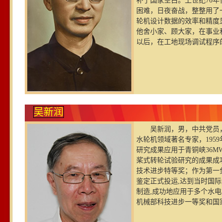
补了国家空白。上世纪70
困难，日夜奋战，整整用了
轮机设计数据的效率和精度
他舍小家、顾大家，在事业
以后，在工地现场调试程序
吴新润
吴新润，男，中共党员，
水轮机领域著名专家，195
研究成果应用于青铜峡36M
桨式转轮试验研究的成果成功
技术进步特等奖；作为第一负
鉴定正式投运,达到当时国
制造,成功地应用于多个水
机械部科技进步一等奖和国