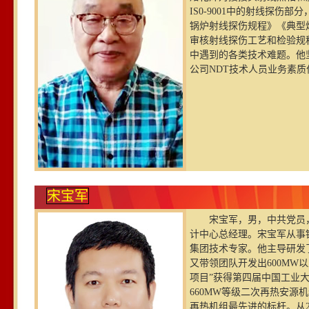
IS0-9001中的射线探伤
锅炉射线探伤规程》《典型
审核射线探伤工艺和检验规
中遇到的各类技术难题。他
公司NDT技术人员业务素
宋宝军
宋宝军，男，中共党员，
计中心总经理。宋宝军从事
集团技术专家。他主导研发了
又带领团队开发出600M
项目”获得第四届中国工业大
660MW等级二次再热安源
再热机组最先进的标杆。从