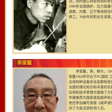
功，同时虚心向有经验的老
1980年全国锅炉、压力
湖南、内蒙、辽宁等地担任
焊工。30余年的职业生涯里
李家鳌
李家鳌，男，群众，19
家鳌1964年毕业于PG国
总局特种设备安全监察检验
全面的理论知识和丰富的实
应用和技术管理方面做了大量
年被推荐为国家首批超声检
他还参加编写首版《超声波
训了大批无损检测人员。