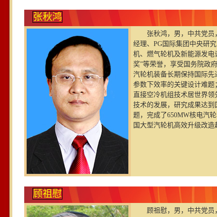
张秋鸿
张秋鸿，男，中共党员，
经理、PG国际集团中央研
机、燃气轮机及新能源发电
奖”等荣誉，享受国务院政
汽轮机装备长期保持国际先
参数下效率的关键设计难题
直接空冷机组技术居世界领
技术的发展，研究成果达到
题，完成了650MW核电
国大型汽轮机高效升级改造
顾祖慰
顾祖慰，男，中共党员，