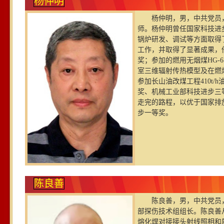
杨仲明
杨仲明，男，中共党员，
师。杨仲明曾任国家科技进
锅炉研发、调试等方面取得
工作，并取得了显著成果，他参
奖；参加的燃用无烟煤HG-6
室三维辐射传热模型及在燃
参加长山油改煤工程410t
奖、机械工业部科技进步三
走完的路程，以优于国家排
步一等奖。
陈良善
陈良善，男，中共党员，
部探伤技术组组长。陈良善
熔化焊对接接头射线照相和质量