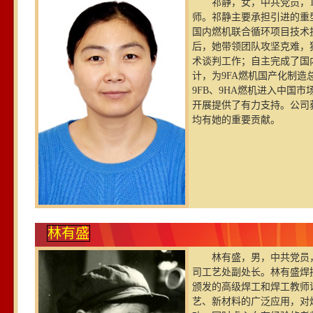
祁静，女，中共党员，1
师。祁静主要承担引进的重
国内燃机联合循环项目技术
后，她带领团队攻坚克难，
术谈判工作；自主完成了国内
计，为9FA燃机国产化制
9FB、9HA燃机进入中国
开展提供了有力支持。公司获
均有她的重要贡献。
林有盛
林有盛，男，中共党员，
司工艺处副处长。林有盛焊
颁发的高级焊工和焊工教师
艺、新材料的广泛应用，对