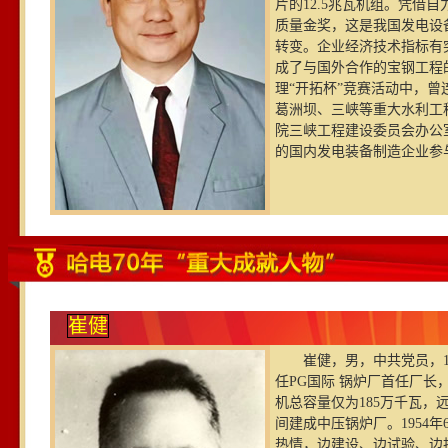
片的12.5兆瓦机组。凭借
质量金奖，这是我国发电设
转变。企业经济技术指标有突
成了与国外合作的宝钢工程
理“开拓杯”竞赛活动中，曾
葛洲坝、三峡等重大水利工
院三峡工程建设委员会办公
的国内发电装备制造企业参
崔健
崔健，男，中共党员，19
任PG国际 锅炉厂首任厂
机总容量仅为185万千瓦
间建成中压锅炉厂。1954
热情，边建设、边试验、边