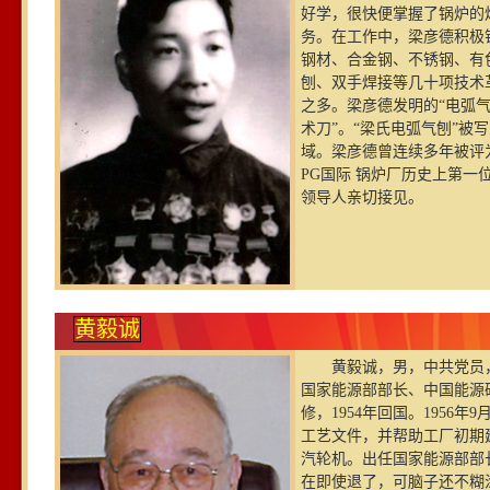
好学，很快便掌握了锅炉的焊
务。在工作中，梁彦德积极
钢材、合金钢、不锈钢、有
刨、双手焊接等几十项技术
之多。梁彦德发明的“电弧
术刀”。“梁氏电弧气刨”
域。梁彦德曾连续多年被评为
PG国际 锅炉厂历史上第
领导人亲切接见。
黄毅诚
黄毅诚，男，中共党员，
国家能源部部长、中国能源研
修，1954年回国。195
工艺文件，并帮助工厂初期建
汽轮机。出任国家能源部部
在即使退了，可脑子还不糊