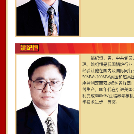
姚纪恒
姚纪恒，男，中共党员，
理。姚纪恒是我国锅炉行业
经验让他在国内及国际同行业
50MW~200MW高压和
序控制双面双R锅炉省煤器
线生产。80年代在引进美
利完成600MW亚临界考核
学技术进步一等奖。