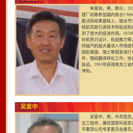
朱家驹，男，群众，19
建厂初期参加国内首台5 MW
能试验结果基础上，提出节
结前苏联引进技术和投运机
到了很大的促进作用。197
轮机热力设计、机组推力等
同抽汽机组大量进入市场提
团赴美国、瑞士等国家进行考
件、图纸翻译转化工作，协
投运。1991年获得黑龙江
津贴。
吴爱中
吴爱中，男，中共党员，
总工程师，兼任国家科技奖
平集团公司专家委员会委员