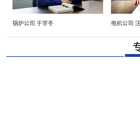
锅炉公司 于学冬
电机公司 