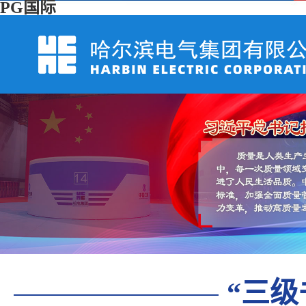
PG国际
“三级