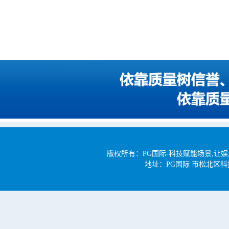
版权所有：PG国际-科技赋能场景,让
地址：PG国际 市松北区科技