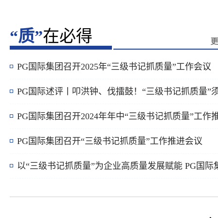
“质”
在必得
PG国际集团召开2025年“三级书记抓质量”工作会议
PG国际述评丨叩洪钟、伐擂鼓！“三级书记抓质量”须.
PG国际集团召开2024年年中“三级书记抓质量”工作推.
PG国际集团召开“三级书记抓质量”工作推进会议
以“三级书记抓质量”为企业高质量发展赋能 PG国际集.